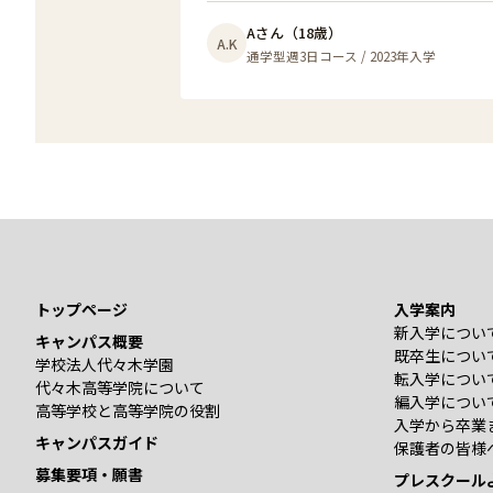
Aさん（18歳）
A.K
通学型週3日コース / 2023年入学
トップページ
入学案内
新入学につい
キャンパス概要
既卒生につい
学校法人代々木学園
転入学につい
代々木高等学院について
編入学につい
高等学校と高等学院の役割
入学から卒業
キャンパスガイド
保護者の皆様
募集要項・願書
プレスクール