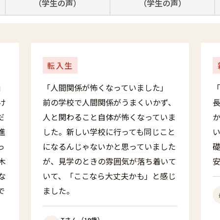
（学生の声）
（学生の声）
転入生
」
「人間関係が怖くなっていました」
け
前の学校で人間関係がうまくいかず、
だ
人と関わること自体が怖くなっていま
進
した。新しい学校に行っても同じこと
っ
になるんじゃないかと思っていました
木
が、見学のときの雰囲気が落ち着いて
な
いて、「ここなら大丈夫かも」と感じ
で
ました。
Tさん（19歳）