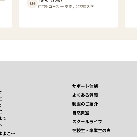
T.M
在宅型コース → 卒業 / 2022年入学
サポート体制
て
よくある質問
て
制服のご紹介
て
て
自然教室
まで
スクールライフ
へ
在校生・卒業生の声
よよこ～