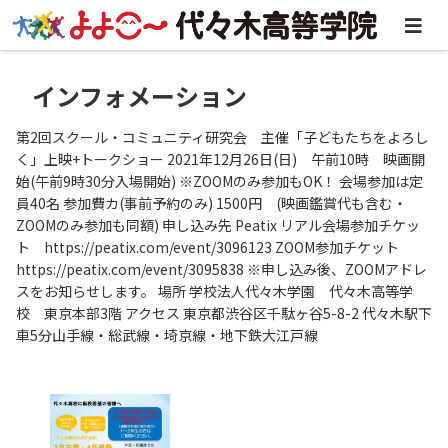
インフォメーション
第2回スクール・コミュニティ研究会 主催「子どもたちをよろし
く」上映+トークショー 2021年12月26日(日) 午前10時 映画開
始(午前9時30分入場開始) ※ZOOMのみ参加もOK！ 会場参加は定
員40名 参加費カ(事前予約のみ) 1500円 (映画鑑賞代も含む・
ZOOMのみ参加も同額) 申し込み先 Peatix リアル会場参加チケッ
ト https://peatix.com/event/3096123 ZOOM参加チケット
https://peatix.com/event/3095838 ※申し込み後、ZOOMアドレ
スをお知らせします。 場所 学校法人代々木学園 代々木高等学
校 東京本部3階 アクセス 東京都渋谷区千駄ヶ谷5-8-2 代々木駅下
車5分山手線・総武線・埼京線・地下鉄大江戸線