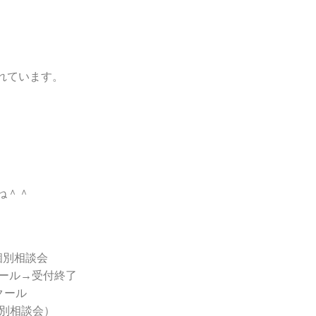
れています。
ね＾＾
個別相談会
クール→受付終了
クール
個別相談会）