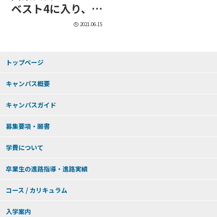
ベスト4に入り、令
和3年度「東京アス
2021.06.15
リート認定選手」
に認定!
トップページ
キャンパス概要
キャンパスガイド
募集要項・願書
学費について
卒業生の進路指導・進路実績
コース / カリキュラム
入学案内