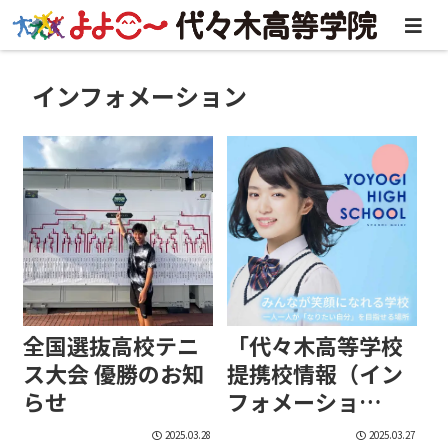
インフォメーション
全国選抜高校テニ
「代々木高等学校
ス大会 優勝のお知
提携校情報（イン
らせ
フォメーショ
ン）」開設のお知
2025.03.28
2025.03.27